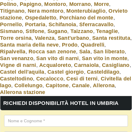
Polino
,
Papigno
,
Montoro
,
Morrano
,
Morre
,
Titignano
,
Nera montoro
,
Monterubiaglio
,
Orvieto
stazione
,
Ospedaletto
,
Porchiano del monte
,
Pornello
,
Portaria
,
Schifanoia
,
Sferracavallo
,
Sismano
,
Stifone
,
Sugano
,
Taizzano
,
Tenaglie
,
Torre orsina
,
Valenza
,
Sant'urbano
,
Santa restituta
,
Santa maria della neve
,
Prodo
,
Quadrelli
,
Ripalvella
,
Rocca san zenone
,
Sala
,
San liberato
,
San venanzo
,
San vito di narni
,
San vito in monte
,
Vigne di narni
,
Acqualoreto
,
Carnaiola
,
Casigliano
,
Castel dell'aquila
,
Castel giorgio
,
Casteldilago
,
Casteltodino
,
Cecalocco
,
Cesi di terni
,
Civitella del
lago
,
Collelungo
,
Capitone
,
Canale
,
Allerona
,
Allerona stazione
RICHIEDI DISPONIBILITÀ HOTEL IN UMBRIA