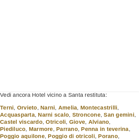
Vedi ancora Hotel vicino a Santa restituta:
Terni
,
Orvieto
,
Narni
,
Amelia
,
Montecastrilli
,
Acquasparta
,
Narni scalo
,
Stroncone
,
San gemini
,
Castel viscardo
,
Otricoli
,
Giove
,
Alviano
,
Piediluco
,
Marmore
,
Parrano
,
Penna in teverina
,
Poggio aquilone
,
Poggio di otricoli
,
Porano
,