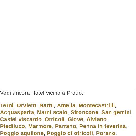
Vedi ancora Hotel vicino a Prodo:
Terni
,
Orvieto
,
Narni
,
Amelia
,
Montecastrilli
,
Acquasparta
,
Narni scalo
,
Stroncone
,
San gemini
,
Castel viscardo
,
Otricoli
,
Giove
,
Alviano
,
Piediluco
,
Marmore
,
Parrano
,
Penna in teverina
,
Poggio aquilone
,
Poggio di otricoli
,
Porano
,