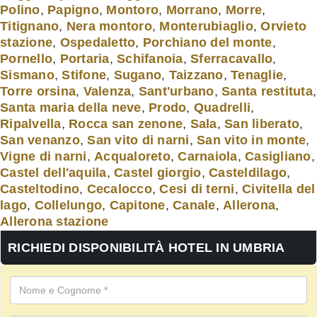
Polino
,
Papigno
,
Montoro
,
Morrano
,
Morre
,
Titignano
,
Nera montoro
,
Monterubiaglio
,
Orvieto
stazione
,
Ospedaletto
,
Porchiano del monte
,
Pornello
,
Portaria
,
Schifanoia
,
Sferracavallo
,
Sismano
,
Stifone
,
Sugano
,
Taizzano
,
Tenaglie
,
Torre orsina
,
Valenza
,
Sant'urbano
,
Santa restituta
,
Santa maria della neve
,
Prodo
,
Quadrelli
,
Ripalvella
,
Rocca san zenone
,
Sala
,
San liberato
,
San venanzo
,
San vito di narni
,
San vito in monte
,
Vigne di narni
,
Acqualoreto
,
Carnaiola
,
Casigliano
,
Castel dell'aquila
,
Castel giorgio
,
Casteldilago
,
Casteltodino
,
Cecalocco
,
Cesi di terni
,
Civitella del
lago
,
Collelungo
,
Capitone
,
Canale
,
Allerona
,
Allerona stazione
RICHIEDI DISPONIBILITÀ HOTEL IN UMBRIA