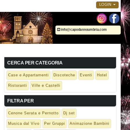
LOGIN
info@capodannoumbria.com
CERCA PER CATEGORIA
Case e Appartamenti
Discoteche
Eventi
Hotel
Ristoranti
Ville e Castelli
FILTRA PER
Cenone Serata e Pernotto
Dj set
Musica dal Vivo
Per Gruppi
Animazione Bambini