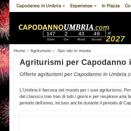
Capodanno in Umbria
Esperienze
In Piazza
Co
147
2
43
49
al
2027
Giorni
Ore
Minuti
Secondi
Home
Agriturismi
San vito in monte
Agriturismi per Capodanno 
Offerte agriturismi per Capodanno in Umbria 
L'Umbria è famosa nel mondo per i suoi agriturismo. Perf
dal classico tran tran di tutti i giorni e per respirare ar
periodo dell'anno, incluso anche durante il periodo di C