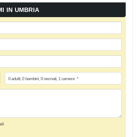
MI IN UMBRIA
0
adulti
,
0
bambini
,
0
neonati
,
1
camere
*
ali