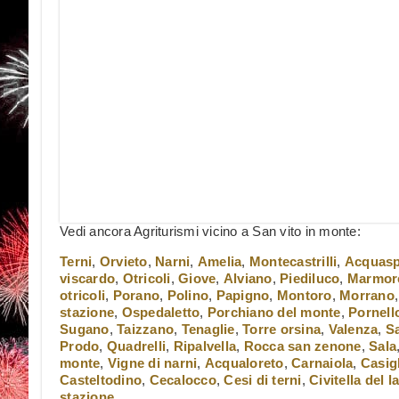
Vedi ancora Agriturismi vicino a San vito in monte:
Terni
,
Orvieto
,
Narni
,
Amelia
,
Montecastrilli
,
Acquasp
viscardo
,
Otricoli
,
Giove
,
Alviano
,
Piediluco
,
Marmor
otricoli
,
Porano
,
Polino
,
Papigno
,
Montoro
,
Morrano
stazione
,
Ospedaletto
,
Porchiano del monte
,
Pornell
Sugano
,
Taizzano
,
Tenaglie
,
Torre orsina
,
Valenza
,
S
Prodo
,
Quadrelli
,
Ripalvella
,
Rocca san zenone
,
Sala
monte
,
Vigne di narni
,
Acqualoreto
,
Carnaiola
,
Casig
Casteltodino
,
Cecalocco
,
Cesi di terni
,
Civitella del l
stazione