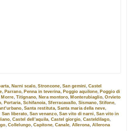
arta
,
Narni scalo
,
Stroncone
,
San gemini
,
Castel
e
,
Parrano
,
Penna in teverina
,
Poggio aquilone
,
Poggio di
,
Morre
,
Titignano
,
Nera montoro
,
Monterubiaglio
,
Orvieto
o
,
Portaria
,
Schifanoia
,
Sferracavallo
,
Sismano
,
Stifone
,
ant'urbano
,
Santa restituta
,
Santa maria della neve
,
,
San liberato
,
San venanzo
,
San vito di narni
,
San vito in
liano
,
Castel dell'aquila
,
Castel giorgio
,
Casteldilago
,
ago
,
Collelungo
,
Capitone
,
Canale
,
Allerona
,
Allerona