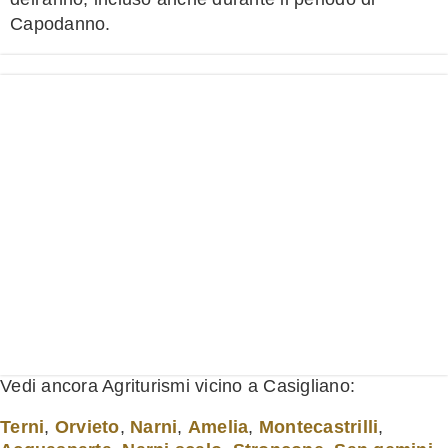
Capodanno.
Vedi ancora Agriturismi vicino a Casigliano:
Terni
,
Orvieto
,
Narni
,
Amelia
,
Montecastrilli
,