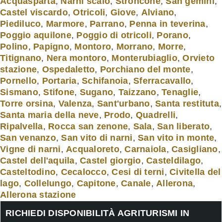
Acquasparta
,
Narni scalo
,
Stroncone
,
San gemini
,
Castel viscardo
,
Otricoli
,
Giove
,
Alviano
,
Piediluco
,
Marmore
,
Parrano
,
Penna in teverina
,
Poggio aquilone
,
Poggio di otricoli
,
Porano
,
Polino
,
Papigno
,
Montoro
,
Morrano
,
Morre
,
Titignano
,
Nera montoro
,
Monterubiaglio
,
Orvieto
stazione
,
Ospedaletto
,
Porchiano del monte
,
Pornello
,
Portaria
,
Schifanoia
,
Sferracavallo
,
Sismano
,
Stifone
,
Sugano
,
Taizzano
,
Tenaglie
,
Torre orsina
,
Valenza
,
Sant'urbano
,
Santa restituta
,
Santa maria della neve
,
Prodo
,
Quadrelli
,
Ripalvella
,
Rocca san zenone
,
Sala
,
San liberato
,
San venanzo
,
San vito di narni
,
San vito in monte
,
Vigne di narni
,
Acqualoreto
,
Carnaiola
,
Casigliano
,
Castel dell'aquila
,
Castel giorgio
,
Casteldilago
,
Casteltodino
,
Cecalocco
,
Cesi di terni
,
Civitella del
lago
,
Collelungo
,
Capitone
,
Canale
,
Allerona
,
Allerona stazione
RICHIEDI DISPONIBILITÀ AGRITURISMI IN