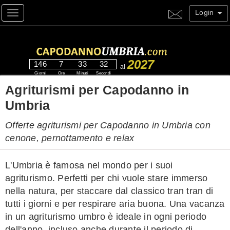
Login
Toggle navigation
2027
146
7
33
32
al
Giorni
Ore
Minuti
Secondi
Agriturismi per Capodanno in
Umbria
Offerte agriturismi per Capodanno in Umbria con
cenone, pernottamento e relax
L'Umbria è famosa nel mondo per i suoi
agriturismo. Perfetti per chi vuole stare immerso
nella natura, per staccare dal classico tran tran di
tutti i giorni e per respirare aria buona. Una vacanza
in un agriturismo umbro è ideale in ogni periodo
dell'anno, incluso anche durante il periodo di