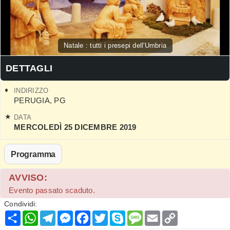
Natale : tutti i presepi dell'Umbria
DETTAGLI
INDIRIZZO
PERUGIA
,
PG
DATA
MERCOLEDÌ 25 DICEMBRE 2019
Programma
AVVISO:
Evento passato scaduto.
Condividi:
Condividi
WhatsApp
Telegram
Messenger
Facebook
Twitter
Skype
Message
Email
Copy
Link