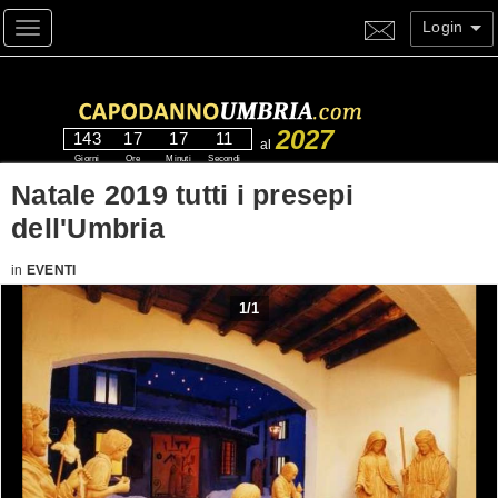
Login
Toggle navigation
2027
143
17
17
10
al
Giorni
Ore
Minuti
Secondi
Natale 2019 tutti i presepi
dell'Umbria
in
EVENTI
1
/
1